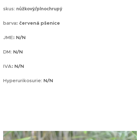
skus:
nůžkový/plnochrupý
barva
:
červená pšenice
JME
: N/N
DM:
N/N
IVA
: N/N
Hyperurikosurie:
N/N