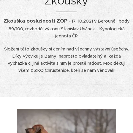
Zkoušky
Zkouška poslušnosti ZOP
- 17. 10.2021 v Berouně , body
89/100, rozhodčí výkonu Stanislav Uriánek - Kynologická
jednota ČR
Složení této zkoušky si cením nad všechny výstavní úspěchy.
Díky výcviku je Barny naprosto ovladatelný a každá
vycházka či jiná aktivita s ním je prostě radost. Moc děkuji
všem z ZKO Chrustenice, kteří se nám věnovali!