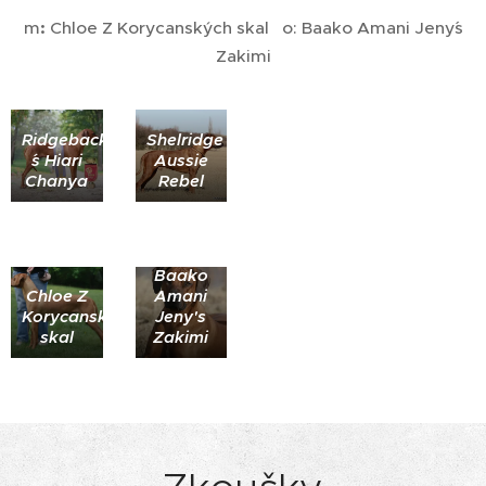
m
:
Chloe Z Korycanských skal
o:
Baako Amani Jeny´s
Zakimi
Ridgeback
Shelridge
´s Hiari
Aussie
Chanya
Rebel
Baako
Chloe Z
Amani
Korycanských
Jeny's
skal
Zakimi