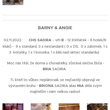
BARNY
& ANGIE
02.11.2022 🇸🇰
CHS SADIRA
-
vrh
B
- 12 štěňátek - 6 holek/6
kluků - 9 x standard, 3 x nestandard ( 0 x DS, 0 x zálomek, 1 x
3 korunky, 1 x 1 korunka, 1 x bílá nad rámec standardu)
Moc nás těší, že doma u chovatelky zůstává slečna žlutá -
BRIA
SADIRA.
Ti, kteří to vůbec neplánovali, se nejčastěji objevují ve
výstavním kruhu -
BRIONA
SADIRA alias
MIA
dělá svým
majitelům i nám velkou radost