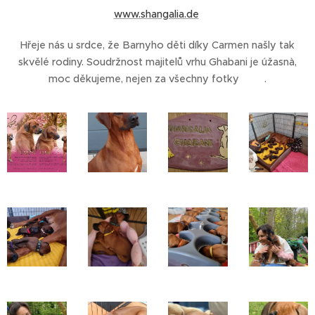
www.shangalia.de
Hřeje nás u srdce, že Barnyho děti díky Carmen našly tak
skvělé rodiny. Soudržnost majitelů vrhu Ghabani je úžasnà,
moc děkujeme, nejen za všechny fotky🐾❤️.