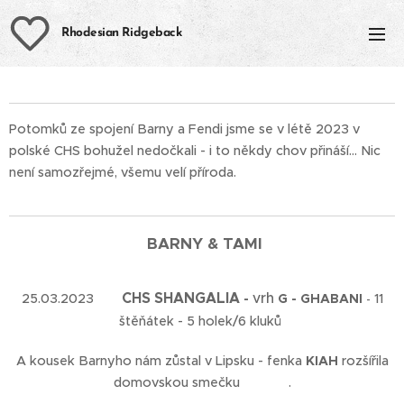
Rhodesian Ridgeback
Potomků ze spojení Barny a Fendi jsme se v létě 2023 v
polské CHS bohužel nedočkali - i to někdy chov přináší... Nic
není samozřejmé, všemu velí příroda.
BARNY
& TAMI
CHS SHANGALIA
vrh
25.03.2023 🇩🇪
-
G - GHABANI
11
-
štěňátek - 5 holek/6 kluků
A kousek Barnyho nám zůstal v Lipsku - fenka
KIAH
rozšířila
domovskou smečku❤️🐾❤️.